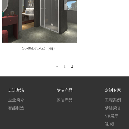
S8-86BF1-G3（eq）
«
1
2
走进梦洁
梦洁产品
定制专家
企业简介
梦洁产品
工程案例
智能制造
梦洁荣誉
VR展厅
视 频